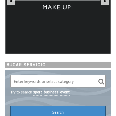
BUCAR SERVICIO
Try to search
sport
business
event