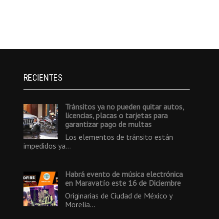
RECIENTES
Tránsitos ya no pueden quitar autos,
licencias, placas o tarjetas para
garantizar pago de multas
Los elementos de tránsito están
impedidos ya…
Habrá evento de música electrónica
en Maravatío este 16 de Diciembre
Originarias de Ciudad de México y
Morelia…