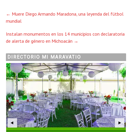
Post
←
Muere Diego Armando Maradona, una leyenda del fútbol
navigation
mundial
Instalan monumentos en los 14 municipios con declaratoria
de alerta de género en Michoacán
→
DIRECTORIO MI MARAVATIO
ma