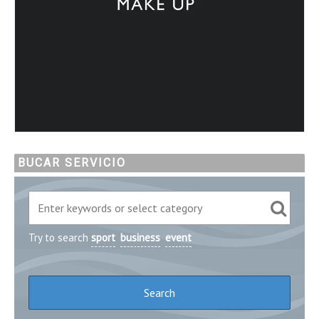
BUCAR SERVICIO
Try to search
sport
business
event