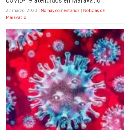
COVID-19 atendidos en Maravatío
22 marzo, 2020
|
No hay comentarios
|
Noticias de
Maravatío