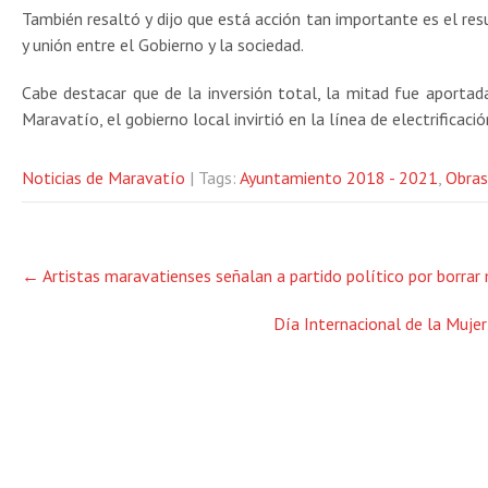
También resaltó y dijo que está acción tan importante es el re
y unión entre el Gobierno y la sociedad.
Cabe destacar que de la inversión total, la mitad fue aportad
Maravatío, el gobierno local invirtió en la línea de electrifica
Noticias de Maravatío
| Tags:
Ayuntamiento 2018 - 2021
,
Obras
Post
←
Artistas maravatienses señalan a partido político por borrar 
navigation
Día Internacional de la Muje