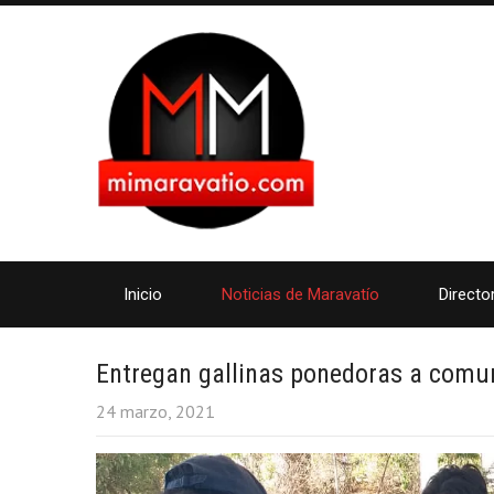
Inicio
Noticias de Maravatío
Directo
Entregan gallinas ponedoras a comu
24 marzo, 2021