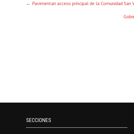
←
Pavimentan acceso principal de la Comunidad San V
navigation
Gobi
SECCIONES