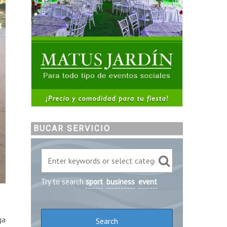
BUCAR SERVICIO
Try to search
sport
business
event
ga