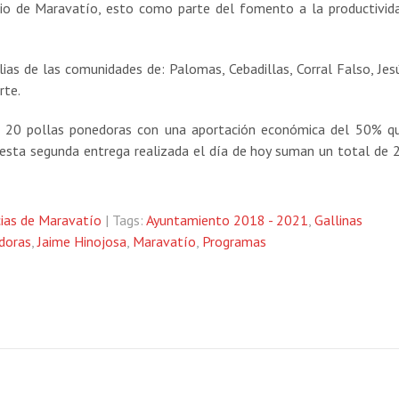
pio de Maravatío, esto como parte del fomento a la productivid
lias de las comunidades de: Palomas, Cebadillas, Corral Falso, Jes
rte.
en 20 pollas ponedoras con una aportación económica del 50% q
n esta segunda entrega realizada el día de hoy suman un total de 
ias de Maravatío
| Tags:
Ayuntamiento 2018 - 2021
,
Gallinas
doras
,
Jaime Hinojosa
,
Maravatío
,
Programas