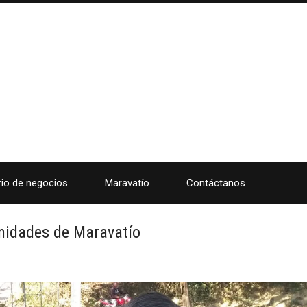
rio de negocios
Maravatío
Contáctanos
nidades de Maravatío