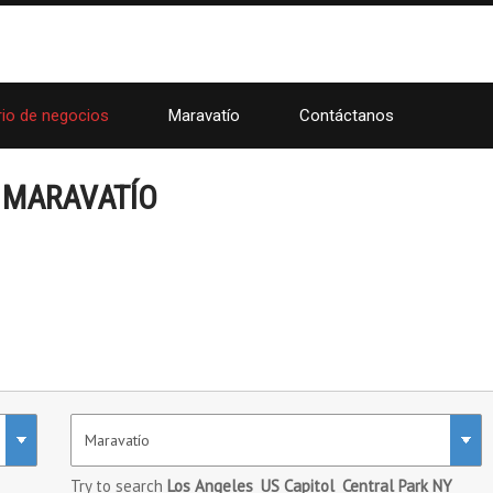
rio de negocios
Maravatío
Contáctanos
 MARAVATÍO
Try to search
Los Angeles
US Capitol
Central Park NY