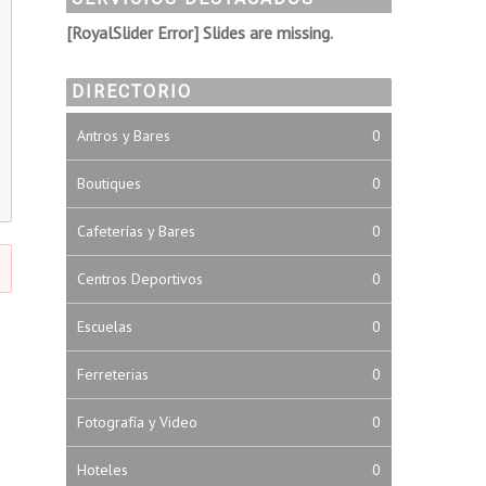
[RoyalSlider Error] Slides are missing.
DIRECTORIO
Antros y Bares
0
Boutiques
0
Cafeterías y Bares
0
Centros Deportivos
0
Escuelas
0
Ferreterias
0
Fotografía y Video
0
Hoteles
0