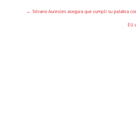
Post
←
Silvano Aureoles asegura que cumplí su palabra co
navigation
EU a