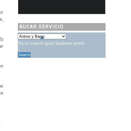
or
e,
BUCAR SERVICIO
5)
Try to search
sport
business
event
ar
en
as
se