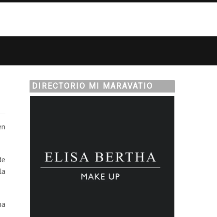
DIRECTORIO MI MARAVATIO
en
de
la
na