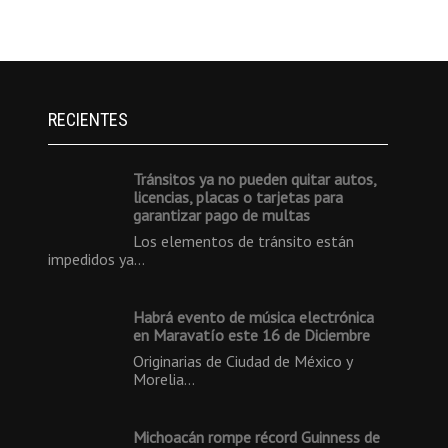
RECIENTES
Tránsitos ya no pueden quitar autos,
licencias, placas o tarjetas para
garantizar pago de multas
Los elementos de tránsito están
impedidos ya…
Habrá evento de música electrónica
en Maravatío este 16 de Diciembre
Originarias de Ciudad de México y
Morelia…
Michoacán rompe récord Guinness de