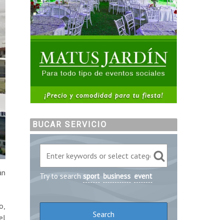
BUCAR SERVICIO
án
Try to search
sport
business
event
o,
el