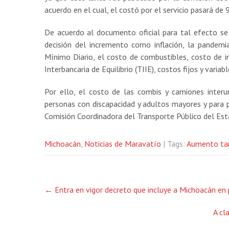
acuerdo en el cual, el costó por el servicio pasará de 
De acuerdo al documento oficial para tal efecto se 
decisión del incremento como inflación, la pandemi
Mínimo Diario, el costo de combustibles, costo de i
Interbancaria de Equilibrio (TIIE), costos fijos y variab
Por ello, el costo de las combis y camiones interu
personas con discapacidad y adultos mayores y para p
Comisión Coordinadora del Transporte Público del Est
Michoacán
,
Noticias de Maravatío
| Tags:
Aumento tar
Post
←
Entra en vigor decreto que incluye a Michoacán en 
navigation
A cl