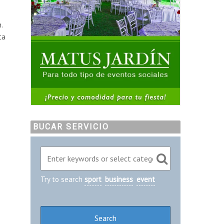
.
ta
BUCAR SERVICIO
Try to search
sport
business
event