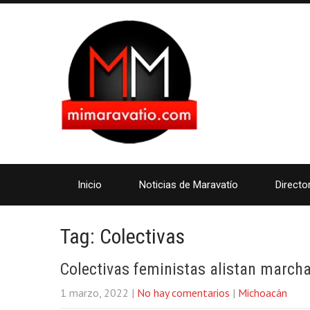
Inicio
Noticias de Maravatío
Directo
Tag: Colectivas
Colectivas feministas alistan marcha
1 marzo, 2022
|
No hay comentarios
|
Michoacán